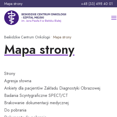
P
Telefon:
Mapa strony
+48 (33) 498 40 01
r
z
Beskidzkie Centrum Onkologii - Szpital Miejski im. Jana Pawła II
e
j
d
Szukaj:
Beskidzkie Centrum Onkologii
•
Mapa strony
ź
Mapa strony
d
o
Strona główna
t
r
Szpital
e
Strony
ś
O nas
Pacjent
Agresja słowna
c
Ankiety dla pacjentów Zakładu Diagnostyki Obrazowej
i
Oferty pracy
Oddziały
Rozwój i inwestycje
Badania Scyntygraficzne SPECT/CT
Brakowanie dokumentacji medycznej
Oddział Anestezjologii i Intensywnej Terapii
Zasady przyjęć i opuszczania szpitala
Poradnie specjalistyczne
Platforma zakupowa
Aktualności
Do pobrania
Oddział Chirurgii Onkologicznej i Ogólnej
Zasady odwiedzin i opieka nad Pacjentem
Aktualna praca poradni specjalistycznych
Projekty unijne