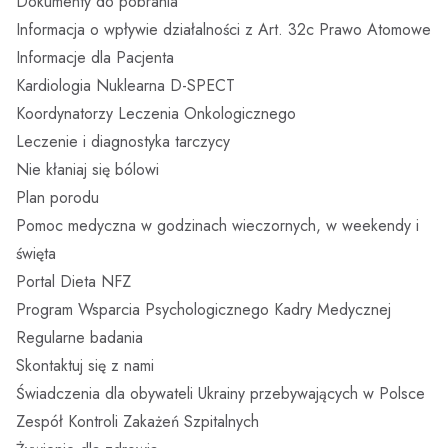
Do pobrania
Dokumenty do pobrania
Informacja o wpływie działalności z Art. 32c Prawo Atomowe
Oddział Onkologiczny
Prawa pacjenta / skargi i wnioski
Zakład Medycyny Nuklearnej
Kontakt
Informacje dla Pacjenta
Kardiologia Nuklearna D-SPECT
Oddział Radioterapii i Chemioterapii
Informacje dla Pacjenta
Standardy Ochrony Dzieci
Zakład Patomorfologii
Koordynatorzy Leczenia Onkologicznego
Leczenie i diagnostyka tarczycy
Izba Przyjęć
Badania Scyntygraficzne SPECT/CT
Wniosek o udostępnienie dokumentacji medycznej
Zakład Diagnostyki Obrazowej
Nie kłaniaj się bólowi
Blok Położniczo – Ginekologiczny
Kardiologia Nuklearna D-SPECT
Zgłaszanie zdarzeń niepożądanych przez pacjentów
Breast Cancer Unit
Plan porodu
Pomoc medyczna w godzinach wieczornych, w weekendy i
Blok Operacyjny
Leczenie i diagnostyka tarczycy
Raport o stanie zapewniania dostępności podmiotu
Colon Cancer Unit
święta
publicznego
Portal Dieta NFZ
Oddział Kardiologii i Kardioonkologii
Dokumenty do pobrania
Koordynatorzy Leczenia Onkologicznego
Program Wsparcia Psychologicznego Kadry Medycznej
Prawo Atomowe
Regularne badania
Oddział Ginekologiczno – Położniczy i Ginekologii
Radioterapia
Skontaktuj się z nami
Onkologicznej
Brakowanie dokumentacji medycznej
Zakład Radioterapii
Pracownie
Świadczenia dla obywateli Ukrainy przebywających w Polsce
Oddział Noworodkowy
Agresja słowna
Zespół Kontroli Zakażeń Szpitalnych
Pracownia Brachyterapii
Opieka Paliatywna i Długoterminowa