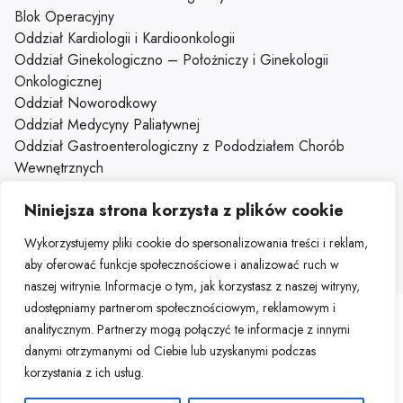
Blok Operacyjny
Oddział Kardiologii i Kardioonkologii
Oddział Ginekologiczno – Położniczy i Ginekologii
Onkologicznej
Oddział Noworodkowy
Oddział Medycyny Paliatywnej
Oddział Gastroenterologiczny z Pododziałem Chorób
Wewnętrznych
Oddział Dzienny Kliniki Onkologii
Niniejsza strona korzysta z plików cookie
Klinika Onkologii
Wykorzystujemy pliki cookie do spersonalizowania treści i reklam,
aby oferować funkcje społecznościowe i analizować ruch w
naszej witrynie. Informacje o tym, jak korzystasz z naszej witryny,
udostępniamy partnerom społecznościowym, reklamowym i
Mapa strony
Deklaracja dostępności
Portal HR
analitycznym. Partnerzy mogą połączyć te informacje z innymi
Portal pracowniczy
danymi otrzymanymi od Ciebie lub uzyskanymi podczas
korzystania z ich usług.