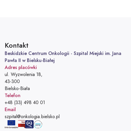
Kontakt
Beskidzkie Centrum Onkologii - Szpital Miejski im. Jana
Pawła II w Bielsku-Białej
Adres placówki
ul. Wyzwolenia 18,
43-300
Bielsko-Biała
Telefon
Telefon:
+48 (33) 498 40 01
Email
Adres e-mail:
szpital@onkologia.bielsko.pl