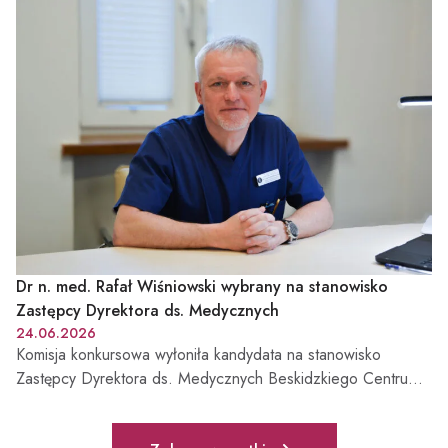
Dr n. med. Rafał Wiśniowski wybrany na stanowisko
Zastępcy Dyrektora ds. Medycznych
24.06.2026
Komisja konkursowa wyłoniła kandydata na stanowisko
Zastępcy Dyrektora ds. Medycznych Beskidzkiego Centrum
Onkologii – Szpitala Miejskiego im. Jana Pawła II w Bielsku-
Białej. Funkcję tę obejmie dr n. med. Rafał Wiśniowski –
Pełna lista aktualności