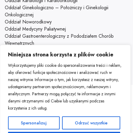
Oddział Kardiologii i Kardioonkologii
Oddział Ginekologiczno – Położniczy i Ginekologii
Onkologicznej
Oddział Noworodkowy
Oddział Medycyny Paliatywnej
Oddział Gastroenterologiczny z Pododziałem Chorób
Wewnętrznych
Oddział Dzienny Kliniki Onkologii
Niniejsza strona korzysta z plików cookie
Klinika Onkologii
Wykorzystujemy pliki cookie do spersonalizowania treści i reklam,
aby oferować funkcje społecznościowe i analizować ruch w
naszej witrynie. Informacje o tym, jak korzystasz z naszej witryny,
udostępniamy partnerom społecznościowym, reklamowym i
analitycznym. Partnerzy mogą połączyć te informacje z innymi
Mapa strony
Deklaracja dostępności
Portal HR
danymi otrzymanymi od Ciebie lub uzyskanymi podczas
Portal pracowniczy
korzystania z ich usług.
Spersonalizuj
Odrzuć wszystkie