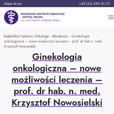
P
Telefon:
Mapa strony
+48 (33) 498 40 01
r
z
Beskidzkie Centrum Onkologii - Szpital Miejski im. Jana Pawła II
e
j
d
Szukaj:
Beskidzkie Centrum Onkologii
•
Aktualności
•
Ginekologia
ź
onkologiczna – nowe możliwości leczenia – prof. dr hab. n. med.
d
Krzysztof Nowosielski
o
Strona główna
Ginekologia
t
r
Szpital
onkologiczna – nowe
e
możliwości leczenia –
ś
O nas
Pacjent
c
prof. dr hab. n. med.
i
Oferty pracy
Oddziały
Rozwój i inwestycje
Krzysztof Nowosielski
Oddział Anestezjologii i Intensywnej Terapii
Zasady przyjęć i opuszczania szpitala
Poradnie specjalistyczne
Platforma zakupowa
Aktualności
Oddział Chirurgii Onkologicznej i Ogólnej
Zasady odwiedzin i opieka nad Pacjentem
Aktualna praca poradni specjalistycznych
Projekty unijne