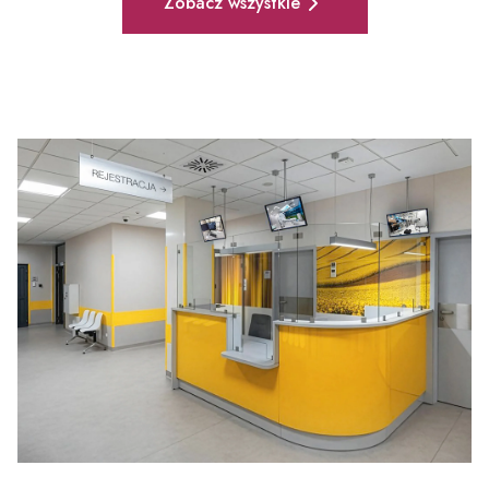
lekarz od ponad 20 lat związany z diagnostyką i leczeniem
Zobacz wszystkie
nowotworów, Kierownik Kliniki Onkologii BCO-SM oraz
specjalista w zakresie leczenia nowotworów przewodu
pokarmowego, układu moczowego i piersi. Poznaj sylwetkę
nowego Zastępcy Dyrektora ds. Medycznych.