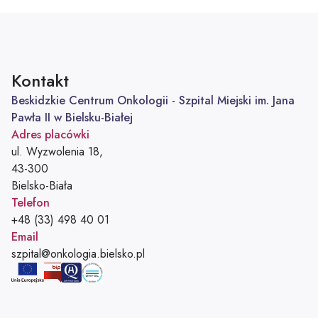
Kontakt
Beskidzkie Centrum Onkologii - Szpital Miejski im. Jana
Pawła II w Bielsku-Białej
Adres placówki
ul. Wyzwolenia 18,
43-300
Bielsko-Biała
Telefon
Telefon:
+48 (33) 498 40 01
Email
Adres e-mail:
szpital@onkologia.bielsko.pl