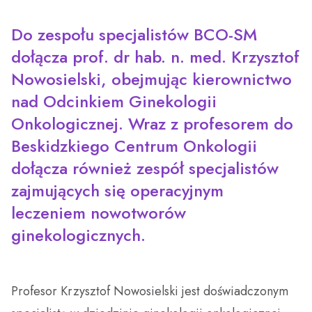
Oddział Medycyny Paliatywnej
Świadczenia dla obywateli Ukrainy przebywających w
Polsce
Zakład Fizyki Medycznej
Zakład Pielęgnacyjno – Opiekuńczy
Profilaktyka
Do zespołu specjalistów BCO-SM
Oddział Gastroenterologiczny z Pododziałem
dołącza prof. dr hab. n. med. Krzysztof
Chorób Wewnętrznych
Parking
Opieka Paliatywna (Oddział Medycyny Paliatywnej,
Regularne badania
Fizjoterapia Ambulatoryjna
Nowosielski, obejmując kierownictwo
Poradnia Medycyny Paliatywnej, Zespół Domowej
Oddział Dzienny Kliniki Onkologii
Opieki Paliatywnej)
Pomoc medyczna w godzinach wieczornych, w
Laboratorium Analityczne
nad Odcinkiem Ginekologii
weekendy i święta
Onkologicznej. Wraz z profesorem do
Klinika Onkologii
Centralna Sterylizatornia
Beskidzkiego Centrum Onkologii
Portal Dieta NFZ
dołącza również zespół specjalistów
Zespół Kontroli Zakażeń Szpitalnych
Program Wsparcia Psychologicznego Kadry
zajmujących się operacyjnym
Medycznej
Przewodnik
leczeniem nowotworów
ginekologicznych.
Nie kłaniaj się bólowi
Psycholodzy
Opieka Duszpasterska
Profesor Krzysztof Nowosielski jest doświadczonym
Żywienie dla zdrowia