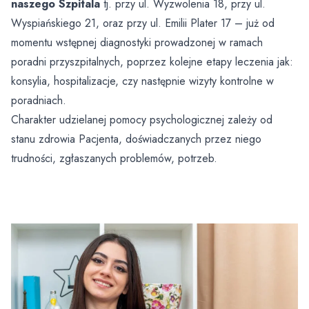
naszego Szpitala
tj. przy ul. Wyzwolenia 18, przy ul.
Oddział Medycyny Paliatywnej
Świadczenia dla obywateli Ukrainy przebywających w
Wyspiańskiego 21, oraz przy ul. Emilii Plater 17 – już od
Polsce
Zakład Fizyki Medycznej
Zakład Pielęgnacyjno – Opiekuńczy
Profilaktyka
momentu wstępnej diagnostyki prowadzonej w ramach
Oddział Gastroenterologiczny z Pododziałem
Chorób Wewnętrznych
poradni przyszpitalnych, poprzez kolejne etapy leczenia jak:
Parking
Opieka Paliatywna (Oddział Medycyny Paliatywnej,
Regularne badania
Fizjoterapia Ambulatoryjna
Poradnia Medycyny Paliatywnej, Zespół Domowej
konsylia, hospitalizacje, czy następnie wizyty kontrolne w
Oddział Dzienny Kliniki Onkologii
Opieki Paliatywnej)
Pomoc medyczna w godzinach wieczornych, w
Laboratorium Analityczne
poradniach.
weekendy i święta
Charakter udzielanej pomocy psychologicznej zależy od
Klinika Onkologii
Centralna Sterylizatornia
stanu zdrowia Pacjenta, doświadczanych przez niego
Portal Dieta NFZ
trudności, zgłaszanych problemów, potrzeb.
Zespół Kontroli Zakażeń Szpitalnych
Program Wsparcia Psychologicznego Kadry
Medycznej
Przewodnik
Nie kłaniaj się bólowi
Psycholodzy
Opieka Duszpasterska
Żywienie dla zdrowia