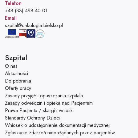
Telefon
Telefon:
+48 (33) 498 40 01
Email
Adres e-mail:
szpital@onkologia.bielsko.pl
Szpital
O nas
Aktualności
Do pobrania
Oferty pracy
Zasady przyjęć i opuszczania szpitala
Zasady odwiedzin i opieka nad Pacjentem
Prawa Pacjenta / skargi i wnioski
Standardy Ochrony Dzieci
Wniosek o udostępnienie dokumentacji medycznej
Zgłaszanie zdarzeń niepożądanych przez pacjentów