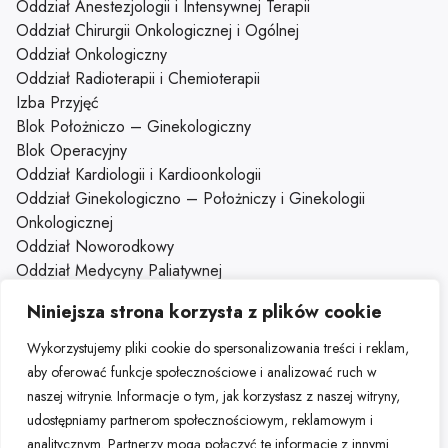
Oddział Anestezjologii i Intensywnej Terapii
Oddział Chirurgii Onkologicznej i Ogólnej
Oddział Onkologiczny
Oddział Radioterapii i Chemioterapii
Izba Przyjęć
Blok Położniczo – Ginekologiczny
Blok Operacyjny
Oddział Kardiologii i Kardioonkologii
Oddział Ginekologiczno – Położniczy i Ginekologii
Onkologicznej
Oddział Noworodkowy
Oddział Medycyny Paliatywnej
Oddział Gastroenterologiczny z Pododziałem Chorób
Niniejsza strona korzysta z plików cookie
Wewnętrznych
Oddział Dzienny Kliniki Onkologii
Wykorzystujemy pliki cookie do spersonalizowania treści i reklam,
Klinika Onkologii
aby oferować funkcje społecznościowe i analizować ruch w
naszej witrynie. Informacje o tym, jak korzystasz z naszej witryny,
udostępniamy partnerom społecznościowym, reklamowym i
analitycznym. Partnerzy mogą połączyć te informacje z innymi