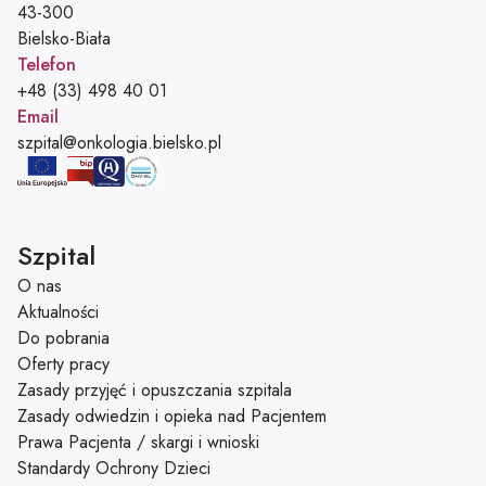
43-300
Bielsko-Biała
Telefon
Telefon:
+48 (33) 498 40 01
Email
Adres e-mail:
szpital@onkologia.bielsko.pl
Szpital
O nas
Aktualności
Do pobrania
Oferty pracy
Zasady przyjęć i opuszczania szpitala
Zasady odwiedzin i opieka nad Pacjentem
Prawa Pacjenta / skargi i wnioski
Standardy Ochrony Dzieci