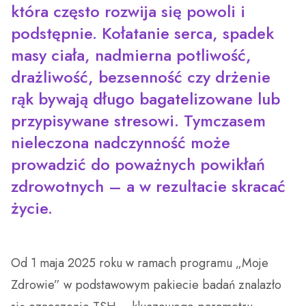
która często rozwija się powoli i
Oddział Medycyny Paliatywnej
Świadczenia dla obywateli Ukrainy przebywających w
Polsce
Zakład Fizyki Medycznej
Zakład Pielęgnacyjno – Opiekuńczy
Profilaktyka
podstępnie. Kołatanie serca, spadek
Oddział Gastroenterologiczny z Pododziałem
masy ciała, nadmierna potliwość,
Chorób Wewnętrznych
Parking
Opieka Paliatywna (Oddział Medycyny Paliatywnej,
Regularne badania
Fizjoterapia Ambulatoryjna
drażliwość, bezsenność czy drżenie
Poradnia Medycyny Paliatywnej, Zespół Domowej
Oddział Dzienny Kliniki Onkologii
Opieki Paliatywnej)
Pomoc medyczna w godzinach wieczornych, w
rąk bywają długo bagatelizowane lub
Laboratorium Analityczne
weekendy i święta
przypisywane stresowi. Tymczasem
Klinika Onkologii
Centralna Sterylizatornia
nieleczona nadczynność może
Portal Dieta NFZ
prowadzić do poważnych powikłań
Zespół Kontroli Zakażeń Szpitalnych
Program Wsparcia Psychologicznego Kadry
zdrowotnych – a w rezultacie skracać
Medycznej
Przewodnik
życie.
Nie kłaniaj się bólowi
Psycholodzy
Od 1 maja 2025 roku w ramach programu „Moje
Opieka Duszpasterska
Zdrowie” w podstawowym pakiecie badań znalazło
Żywienie dla zdrowia