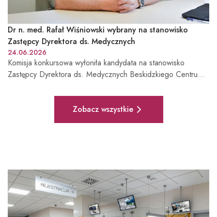
Dr n. med. Rafał Wiśniowski wybrany na stanowisko
Zastępcy Dyrektora ds. Medycznych
24.06.2026
Komisja konkursowa wyłoniła kandydata na stanowisko
Zastępcy Dyrektora ds. Medycznych Beskidzkiego Centrum
Onkologii – Szpitala Miejskiego im. Jana Pawła II w Bielsku-
Białej. Funkcję tę obejmie dr n. med. Rafał Wiśniowski –
Pełna lista aktualności
lekarz od ponad 20 lat związany z diagnostyką i leczeniem
Zobacz wszystkie
nowotworów, Kierownik Kliniki Onkologii BCO-SM oraz
specjalista w zakresie leczenia nowotworów przewodu
pokarmowego, układu moczowego i piersi. Poznaj sylwetkę
nowego Zastępcy Dyrektora ds. Medycznych.