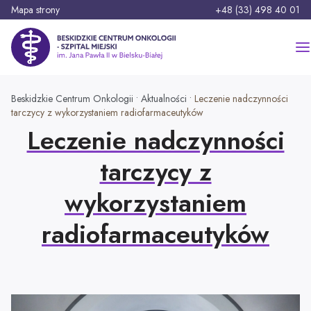
P
Telefon:
Mapa strony
+48 (33) 498 40 01
r
z
Beskidzkie Centrum Onkologii - Szpital Miejski im. Jana Pawła II
e
j
d
Szukaj:
Beskidzkie Centrum Onkologii
•
Aktualności
•
Leczenie nadczynności
ź
tarczycy z wykorzystaniem radiofarmaceutyków
d
Leczenie nadczynności
o
Strona główna
t
tarczycy z
r
Szpital
e
wykorzystaniem
ś
O nas
Pacjent
c
radiofarmaceutyków
i
Oferty pracy
Oddziały
Rozwój i inwestycje
Oddział Anestezjologii i Intensywnej Terapii
Zasady przyjęć i opuszczania szpitala
Poradnie specjalistyczne
Platforma zakupowa
Aktualności
Oddział Chirurgii Onkologicznej i Ogólnej
Zasady odwiedzin i opieka nad Pacjentem
Aktualna praca poradni specjalistycznych
Projekty unijne