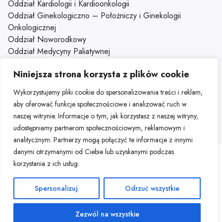
Oddział Kardiologii i Kardioonkologii
Oddział Ginekologiczno – Położniczy i Ginekologii
Onkologicznej
Oddział Noworodkowy
Oddział Medycyny Paliatywnej
Oddział Gastroenterologiczny z Pododziałem Chorób
Niniejsza strona korzysta z plików cookie
Wewnętrznych
Oddział Dzienny Kliniki Onkologii
Wykorzystujemy pliki cookie do spersonalizowania treści i reklam,
Klinika Onkologii
aby oferować funkcje społecznościowe i analizować ruch w
naszej witrynie. Informacje o tym, jak korzystasz z naszej witryny,
udostępniamy partnerom społecznościowym, reklamowym i
analitycznym. Partnerzy mogą połączyć te informacje z innymi
danymi otrzymanymi od Ciebie lub uzyskanymi podczas
Mapa strony
Deklaracja dostępności
Portal HR
korzystania z ich usług.
Portal pracowniczy
Spersonalizuj
Odrzuć wszystkie
Zezwól na wszystkie