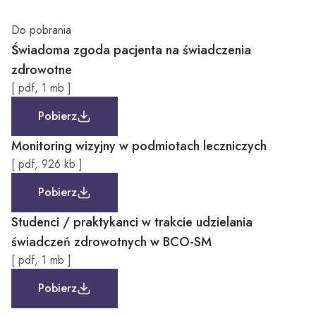
Do pobrania
Świadoma zgoda pacjenta na świadczenia
zdrowotne
Plik
[
pdf
,
1 mb
]
Pobierz
Monitoring wizyjny w podmiotach leczniczych
Plik
[
pdf
,
926 kb
]
Pobierz
Studenci / praktykanci w trakcie udzielania
świadczeń zdrowotnych w BCO-SM
Plik
[
pdf
,
1 mb
]
Pobierz