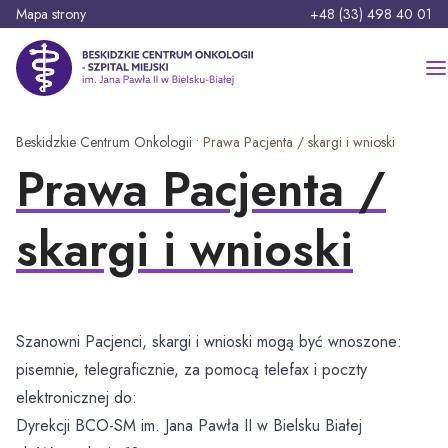
P
Telefon:
Mapa strony
+48 (33) 498 40 01
r
z
Beskidzkie Centrum Onkologii - Szpital Miejski im. Jana Pawła II
e
j
d
Szukaj:
Beskidzkie Centrum Onkologii
•
Prawa Pacjenta / skargi i wnioski
ź
Prawa Pacjenta /
d
o
Strona główna
t
skargi i wnioski
r
Szpital
e
ś
O nas
Pacjent
c
Szanowni Pacjenci, skargi i wnioski mogą być wnoszone:
i
Oferty pracy
Oddziały
Rozwój i inwestycje
pisemnie, telegraficznie, za pomocą telefax i poczty
elektronicznej do:
Oddział Anestezjologii i Intensywnej Terapii
Zasady przyjęć i opuszczania szpitala
Poradnie specjalistyczne
Platforma zakupowa
Aktualności
Dyrekcji BCO-SM im. Jana Pawła II w Bielsku Białej
Oddział Chirurgii Onkologicznej i Ogólnej
Zasady odwiedzin i opieka nad Pacjentem
Aktualna praca poradni specjalistycznych
Projekty unijne