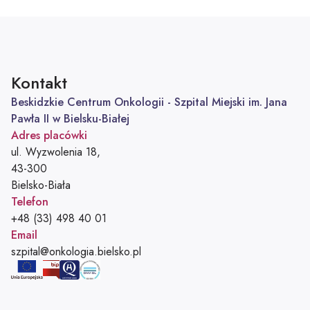
Kontakt
Beskidzkie Centrum Onkologii - Szpital Miejski im. Jana
Pawła II w Bielsku-Białej
Adres placówki
ul. Wyzwolenia 18,
43-300
Bielsko-Biała
Telefon
Telefon:
+48 (33) 498 40 01
Email
Adres e-mail:
szpital@onkologia.bielsko.pl