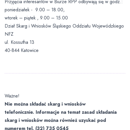
Przyjęcia interesantów w Biurze RPP odbywają się w godz.:
Oddział Medycyny Paliatywnej
Świadczenia dla obywateli Ukrainy przebywających w
poniedziałek - 9.00 – 18.00,
Polsce
Zakład Fizyki Medycznej
Zakład Pielęgnacyjno – Opiekuńczy
Profilaktyka
wtorek – piątek , 9.00 – 15.00
Oddział Gastroenterologiczny z Pododziałem
Chorób Wewnętrznych
Dział Skarg i Wniosków Śląskiego Oddziału Wojewódzkiego
Parking
Opieka Paliatywna (Oddział Medycyny Paliatywnej,
Regularne badania
Fizjoterapia Ambulatoryjna
Poradnia Medycyny Paliatywnej, Zespół Domowej
NFZ
Oddział Dzienny Kliniki Onkologii
Opieki Paliatywnej)
Pomoc medyczna w godzinach wieczornych, w
Laboratorium Analityczne
ul. Kossutha 13
weekendy i święta
40-844 Katowice
Klinika Onkologii
Centralna Sterylizatornia
Portal Dieta NFZ
Zespół Kontroli Zakażeń Szpitalnych
Program Wsparcia Psychologicznego Kadry
Medycznej
Przewodnik
Ważne!
Nie kłaniaj się bólowi
Psycholodzy
Nie można składać skarg i wniosków
Opieka Duszpasterska
telefonicznie. Informacje na temat zasad składania
skarg i wniosków można również uzyskać pod
Żywienie dla zdrowia
numerem tel. (32) 735 0545