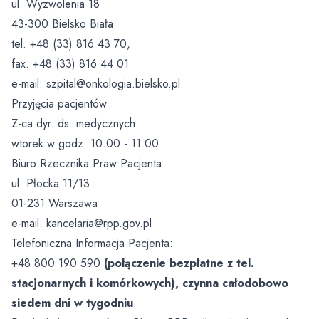
Do pobrania
ul. Wyzwolenia 18
43-300 Bielsko Biała
Oddział Onkologiczny
Prawa pacjenta / skargi i wnioski
Zakład Medycyny Nuklearnej
Kontakt
tel. +48 (33) 816 43 70,
fax. +48 (33) 816 44 01
Oddział Radioterapii i Chemioterapii
Informacje dla Pacjenta
Standardy Ochrony Dzieci
Zakład Patomorfologii
e-mail: szpital@onkologia.bielsko.pl
Przyjęcia pacjentów
Izba Przyjęć
Badania Scyntygraficzne SPECT/CT
Wniosek o udostępnienie dokumentacji medycznej
Zakład Diagnostyki Obrazowej
Z-ca dyr. ds. medycznych
Blok Położniczo – Ginekologiczny
Kardiologia Nuklearna D-SPECT
Zgłaszanie zdarzeń niepożądanych przez pacjentów
Breast Cancer Unit
wtorek w godz. 10.00 - 11.00
Biuro Rzecznika Praw Pacjenta
Blok Operacyjny
Leczenie i diagnostyka tarczycy
Raport o stanie zapewniania dostępności podmiotu
Colon Cancer Unit
ul. Płocka 11/13
publicznego
01-231 Warszawa
Oddział Kardiologii i Kardioonkologii
Dokumenty do pobrania
Koordynatorzy Leczenia Onkologicznego
e-mail:
kancelaria@rpp.gov.pl
Prawo Atomowe
Telefoniczna Informacja Pacjenta:
Oddział Ginekologiczno – Położniczy i Ginekologii
Radioterapia
Onkologicznej
Brakowanie dokumentacji medycznej
+48 800 190 590
(połączenie bezpłatne z tel.
Zakład Radioterapii
Pracownie
stacjonarnych
i komórkowych), czynna całodobowo
Oddział Noworodkowy
Agresja słowna
siedem dni w tygodniu
.
Pracownia Brachyterapii
Opieka Paliatywna i Długoterminowa