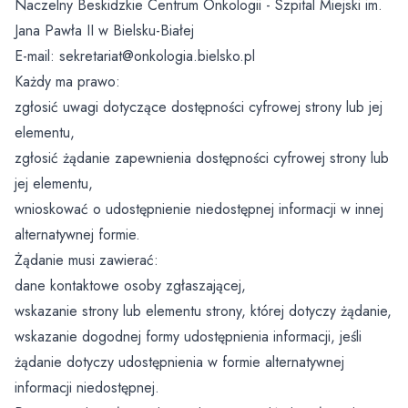
Naczelny Beskidzkie Centrum Onkologii - Szpital Miejski im.
Oddział Medycyny Paliatywnej
Świadczenia dla obywateli Ukrainy przebywających w
Jana Pawła II w Bielsku-Białej
Polsce
Zakład Fizyki Medycznej
Zakład Pielęgnacyjno – Opiekuńczy
Profilaktyka
E-mail:
sekretariat@onkologia.bielsko.pl
Oddział Gastroenterologiczny z Pododziałem
Chorób Wewnętrznych
Każdy ma prawo:
Parking
Opieka Paliatywna (Oddział Medycyny Paliatywnej,
Regularne badania
Fizjoterapia Ambulatoryjna
Poradnia Medycyny Paliatywnej, Zespół Domowej
zgłosić uwagi dotyczące dostępności cyfrowej strony lub jej
Oddział Dzienny Kliniki Onkologii
Opieki Paliatywnej)
Pomoc medyczna w godzinach wieczornych, w
Laboratorium Analityczne
elementu,
weekendy i święta
zgłosić żądanie zapewnienia dostępności cyfrowej strony lub
Klinika Onkologii
Centralna Sterylizatornia
jej elementu,
Portal Dieta NFZ
wnioskować o udostępnienie niedostępnej informacji w innej
Zespół Kontroli Zakażeń Szpitalnych
alternatywnej formie.
Program Wsparcia Psychologicznego Kadry
Medycznej
Żądanie musi zawierać:
Przewodnik
dane kontaktowe osoby zgłaszającej,
Nie kłaniaj się bólowi
Psycholodzy
wskazanie strony lub elementu strony, której dotyczy żądanie,
wskazanie dogodnej formy udostępnienia informacji, jeśli
Opieka Duszpasterska
żądanie dotyczy udostępnienia w formie alternatywnej
informacji niedostępnej.
Żywienie dla zdrowia