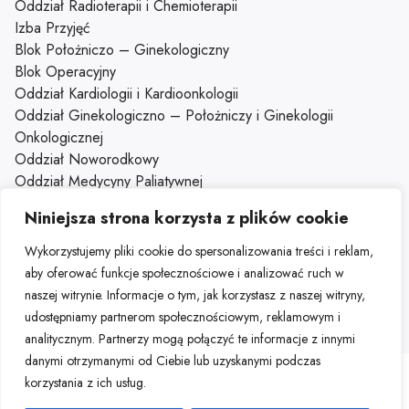
Oddział Radioterapii i Chemioterapii
Izba Przyjęć
Blok Położniczo – Ginekologiczny
Blok Operacyjny
Oddział Kardiologii i Kardioonkologii
Oddział Ginekologiczno – Położniczy i Ginekologii
Onkologicznej
Oddział Noworodkowy
Oddział Medycyny Paliatywnej
Oddział Gastroenterologiczny z Pododziałem Chorób
Niniejsza strona korzysta z plików cookie
Wewnętrznych
Oddział Dzienny Kliniki Onkologii
Wykorzystujemy pliki cookie do spersonalizowania treści i reklam,
Klinika Onkologii
aby oferować funkcje społecznościowe i analizować ruch w
naszej witrynie. Informacje o tym, jak korzystasz z naszej witryny,
udostępniamy partnerom społecznościowym, reklamowym i
analitycznym. Partnerzy mogą połączyć te informacje z innymi
danymi otrzymanymi od Ciebie lub uzyskanymi podczas
Mapa strony
Deklaracja dostępności
Portal HR
korzystania z ich usług.
Portal pracowniczy