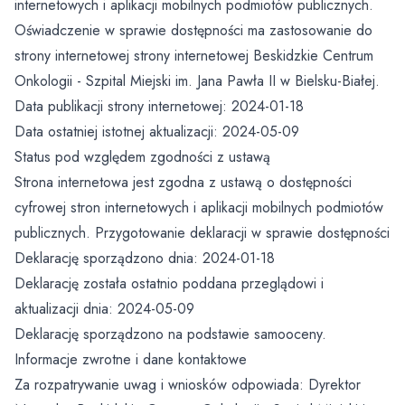
Do pobrania
internetowych i aplikacji mobilnych podmiotów publicznych.
Oświadczenie w sprawie dostępności ma zastosowanie do
Oddział Onkologiczny
Prawa pacjenta / skargi i wnioski
Zakład Medycyny Nuklearnej
Kontakt
strony internetowej strony internetowej Beskidzkie Centrum
Onkologii - Szpital Miejski im. Jana Pawła II w Bielsku-Białej.
Oddział Radioterapii i Chemioterapii
Informacje dla Pacjenta
Standardy Ochrony Dzieci
Zakład Patomorfologii
Data publikacji strony internetowej: 2024-01-18
Data ostatniej istotnej aktualizacji: 2024-05-09
Izba Przyjęć
Badania Scyntygraficzne SPECT/CT
Wniosek o udostępnienie dokumentacji medycznej
Zakład Diagnostyki Obrazowej
Status pod względem zgodności z ustawą
Blok Położniczo – Ginekologiczny
Kardiologia Nuklearna D-SPECT
Zgłaszanie zdarzeń niepożądanych przez pacjentów
Breast Cancer Unit
Strona internetowa jest zgodna z ustawą o dostępności
cyfrowej stron internetowych i aplikacji mobilnych podmiotów
Blok Operacyjny
Leczenie i diagnostyka tarczycy
Raport o stanie zapewniania dostępności podmiotu
Colon Cancer Unit
publicznych. Przygotowanie deklaracji w sprawie dostępności
publicznego
Deklarację sporządzono dnia: 2024-01-18
Oddział Kardiologii i Kardioonkologii
Dokumenty do pobrania
Koordynatorzy Leczenia Onkologicznego
Deklarację została ostatnio poddana przeglądowi i
Prawo Atomowe
aktualizacji dnia: 2024-05-09
Oddział Ginekologiczno – Położniczy i Ginekologii
Radioterapia
Onkologicznej
Brakowanie dokumentacji medycznej
Deklarację sporządzono na podstawie samooceny.
Zakład Radioterapii
Pracownie
Informacje zwrotne i dane kontaktowe
Oddział Noworodkowy
Agresja słowna
Za rozpatrywanie uwag i wniosków odpowiada: Dyrektor
Pracownia Brachyterapii
Opieka Paliatywna i Długoterminowa