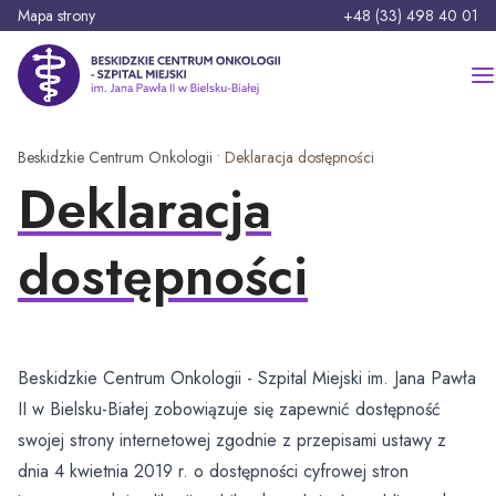
P
Telefon:
Mapa strony
+48 (33) 498 40 01
r
z
Beskidzkie Centrum Onkologii - Szpital Miejski im. Jana Pawła II
e
j
d
Szukaj:
Beskidzkie Centrum Onkologii
•
Deklaracja dostępności
ź
Deklaracja
d
o
Strona główna
t
dostępności
r
Szpital
e
ś
O nas
Pacjent
c
Beskidzkie Centrum Onkologii - Szpital Miejski im. Jana Pawła
i
Oferty pracy
Oddziały
Rozwój i inwestycje
II w Bielsku-Białej zobowiązuje się zapewnić dostępność
swojej strony internetowej zgodnie z przepisami ustawy z
Oddział Anestezjologii i Intensywnej Terapii
Zasady przyjęć i opuszczania szpitala
Poradnie specjalistyczne
Platforma zakupowa
Aktualności
dnia 4 kwietnia 2019 r. o dostępności cyfrowej stron
Oddział Chirurgii Onkologicznej i Ogólnej
Zasady odwiedzin i opieka nad Pacjentem
Aktualna praca poradni specjalistycznych
Projekty unijne