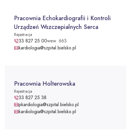
Pracownia Echokardiografii i Kontroli
Urządzeń Wszczepialnych Serca
Rejestracja
Pracownia Echokardiografii i Kontroli Urządzeń Wszczepi
33 827 25 00
wew. 663
Adres e-mail:
kardiologia@szpital.bielsko.pl
Pracownia Holterowska
Rejestracja
Pracownia Holterowska - telefon:
33 827 25 38
Adres e-mail:
pkardiologia@szpital.bielsko.pl
Adres e-mail:
kardiologia@szpital.bielsko.pl