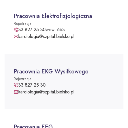
Pracownia Elektrofizjologiczna
Rejestracja
Pracownia Elektrofizjologiczna - telefon:
33 827 25 30
wew. 663
Adres e-mail:
kardiologia@szpital.bielsko.pl
Pracownia EKG Wysiłkowego
Rejestracja
Pracownia EKG Wysiłkowego - telefon:
33 827 25 30
Adres e-mail:
kardiologia@szpital.bielsko.pl
Pracownia EEG