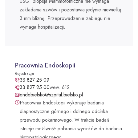
USG. Biopsja Mammotomiczna nie wymaga
Oddział Medycyny Paliatywnej
Świadczenia dla obywateli Ukrainy przebywających w
zakładania szwów i pozostawia jedynie niewielką
Polsce
Zakład Fizyki Medycznej
Zakład Pielęgnacyjno – Opiekuńczy
Profilaktyka
3 mm bliznę. Przeprowadzenie zabiegu nie
Oddział Gastroenterologiczny z Pododziałem
wymaga hospitalizacji.
Chorób Wewnętrznych
Parking
Opieka Paliatywna (Oddział Medycyny Paliatywnej,
Regularne badania
Fizjoterapia Ambulatoryjna
Poradnia Medycyny Paliatywnej, Zespół Domowej
Oddział Dzienny Kliniki Onkologii
Opieki Paliatywnej)
Pomoc medyczna w godzinach wieczornych, w
Laboratorium Analityczne
weekendy i święta
Klinika Onkologii
Centralna Sterylizatornia
Pracownia Endoskopii
Portal Dieta NFZ
Zespół Kontroli Zakażeń Szpitalnych
Rejestracja
Pracownia Endoskopii - telefon:
33 827 25 09
Program Wsparcia Psychologicznego Kadry
Pracownia Endoskopii - telefon:
33 827 25 00
wew. 612
Medycznej
Przewodnik
Adres e-mail:
endobielsko@szpital.bielsko.pl
Nie kłaniaj się bólowi
Pracownia Endoskopii wykonuje badania
Psycholodzy
diagnostyczne górnego i dolnego odcinka
Opieka Duszpasterska
przewodu pokarmowego. W trakcie badań
istnieje możliwość pobrania wycinków do badania
Żywienie dla zdrowia
histopatologicznego.