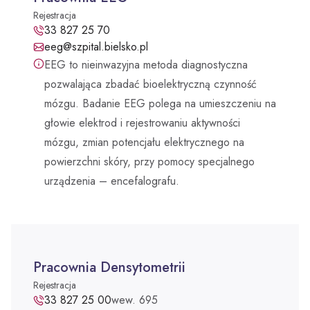
Rejestracja
Pracownia EEG - telefon:
33 827 25 70
Adres e-mail:
eeg@szpital.bielsko.pl
EEG to nieinwazyjna metoda diagnostyczna
pozwalająca zbadać bioelektryczną czynność
mózgu. Badanie EEG polega na umieszczeniu na
głowie elektrod i rejestrowaniu aktywności
mózgu, zmian potencjału elektrycznego na
powierzchni skóry, przy pomocy specjalnego
urządzenia – encefalografu.
Pracownia Densytometrii
Rejestracja
Pracownia Densytometrii - telefon:
33 827 25 00
wew. 695