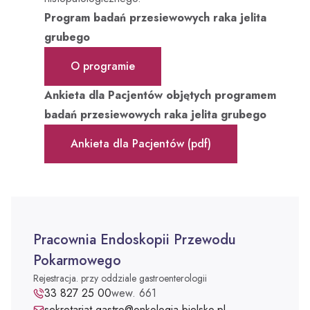
Program badań przesiewowych raka jelita
Dobry Posiłek
grubego
O programie
Ankieta dla Pacjentów objętych programem
badań przesiewowych raka jelita grubego
Ankieta dla Pacjentów (pdf)
Pracownia Endoskopii Przewodu
Pokarmowego
Rejestracja. przy oddziale gastroenterologii
Pracownia Endoskopii Przewodu Pokarmowego - telefon
33 827 25 00
wew. 661
Adres e-mail:
sekretariat.gastro@onkologia.bielsko.pl