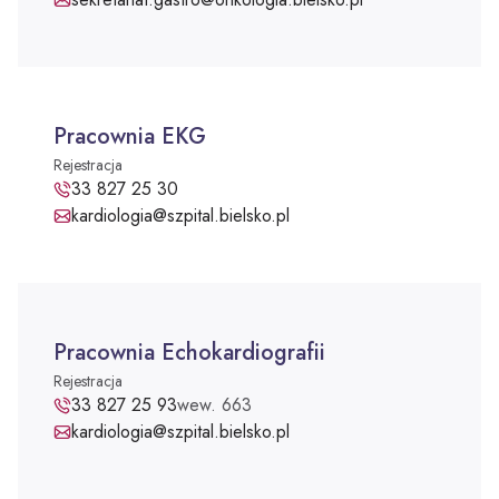
Pracownia EKG
Rejestracja
Pracownia EKG - telefon:
33 827 25 30
Adres e-mail:
kardiologia@szpital.bielsko.pl
Pracownia Echokardiografii
Rejestracja
Pracownia Echokardiografii - telefon:
33 827 25 93
wew. 663
Adres e-mail:
kardiologia@szpital.bielsko.pl