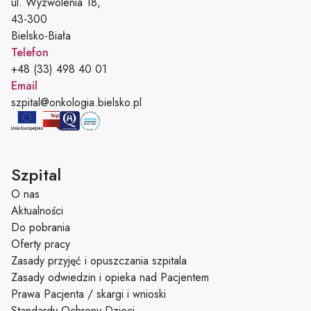
ul. Wyzwolenia 18,
43-300
Bielsko-Biała
Telefon
Telefon:
+48 (33) 498 40 01
Email
Adres e-mail:
szpital@onkologia.bielsko.pl
Szpital
O nas
Aktualności
Do pobrania
Oferty pracy
Zasady przyjęć i opuszczania szpitala
Zasady odwiedzin i opieka nad Pacjentem
Prawa Pacjenta / skargi i wnioski
Standardy Ochrony Dzieci