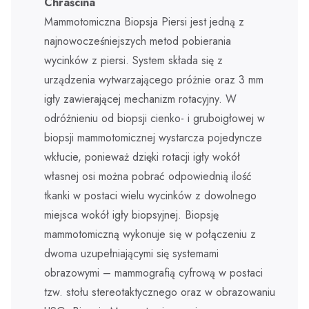
Do pobrania
Chraścina
Mammotomiczna Biopsja Piersi jest jedną z
Oddział Onkologiczny
Prawa pacjenta / skargi i wnioski
Zakład Medycyny Nuklearnej
Kontakt
najnowocześniejszych metod pobierania
wycinków z piersi. System składa się z
Oddział Radioterapii i Chemioterapii
Informacje dla Pacjenta
Standardy Ochrony Dzieci
Zakład Patomorfologii
urządzenia wytwarzającego próżnie oraz 3 mm
igły zawierającej mechanizm rotacyjny. W
Izba Przyjęć
Badania Scyntygraficzne SPECT/CT
Wniosek o udostępnienie dokumentacji medycznej
Zakład Diagnostyki Obrazowej
odróżnieniu od biopsji cienko- i gruboigłowej w
Blok Położniczo – Ginekologiczny
Kardiologia Nuklearna D-SPECT
Zgłaszanie zdarzeń niepożądanych przez pacjentów
Breast Cancer Unit
biopsji mammotomicznej wystarcza pojedyncze
wkłucie, ponieważ dzięki rotacji igły wokół
Blok Operacyjny
Leczenie i diagnostyka tarczycy
Raport o stanie zapewniania dostępności podmiotu
Colon Cancer Unit
własnej osi można pobrać odpowiednią ilość
publicznego
tkanki w postaci wielu wycinków z dowolnego
Oddział Kardiologii i Kardioonkologii
Dokumenty do pobrania
Koordynatorzy Leczenia Onkologicznego
miejsca wokół igły biopsyjnej. Biopsję
Prawo Atomowe
mammotomiczną wykonuje się w połączeniu z
Oddział Ginekologiczno – Położniczy i Ginekologii
Radioterapia
Onkologicznej
Brakowanie dokumentacji medycznej
dwoma uzupełniającymi się systemami
Zakład Radioterapii
Pracownie
obrazowymi – mammografią cyfrową w postaci
Oddział Noworodkowy
Agresja słowna
tzw. stołu stereotaktycznego oraz w obrazowaniu
Pracownia Brachyterapii
Opieka Paliatywna i Długoterminowa