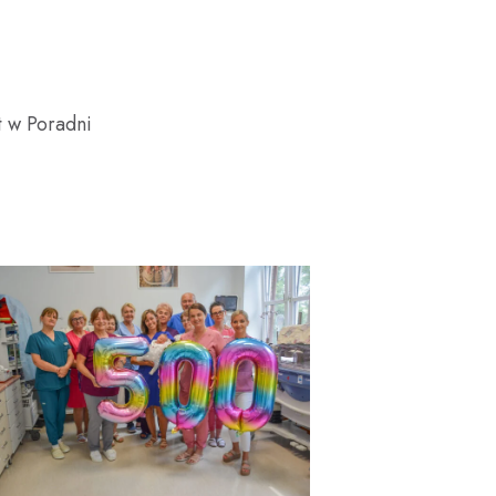
.
t w Poradni