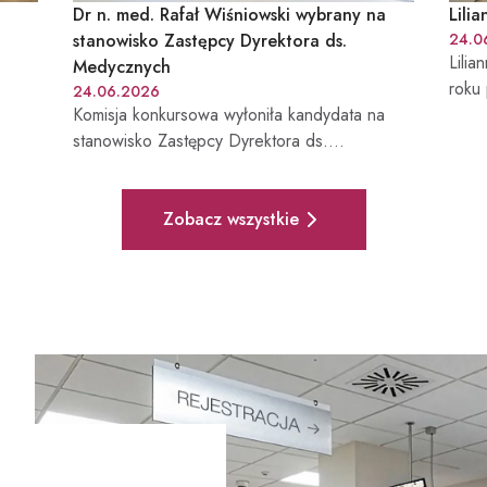
Dr n. med. Rafał Wiśniowski wybrany na
Lili
stanowisko Zastępcy Dyrektora ds.
24.0
Lilia
Medycznych
roku
24.06.2026
Komisja konkursowa wyłoniła kandydata na
Besk
stanowisko Zastępcy Dyrektora ds.
Miejs
Medycznych Beskidzkiego Centrum Onkologii
– Szpitala Miejskiego im. Jana Pawła II w
Pełna lista aktualności
Bielsku-Białej. Funkcję tę obejmie dr n. med.
Zobacz wszystkie
Rafał Wiśniowski – lekarz od ponad 20 lat
związany z diagnostyką i leczeniem
nowotworów, Kierownik Kliniki Onkologii BCO-
SM oraz specjalista w zakresie leczenia
nowotworów przewodu pokarmowego, układu
moczowego i piersi. Poznaj sylwetkę nowego
Zastępcy Dyrektora ds. Medycznych.