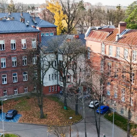
dokumentacji medycznej
Koordynatorzy Leczeni
Zgłaszanie zdarzeń
Onkologicznego
niepożądanych przez pacjentów
Radioterapia
Raport o stanie zapewniania
dostępności podmiotu
Pracownie
publicznego
Opieka Paliatywna i
Prawo Atomowe
Długoterminowa
Brakowanie dokumentacji
Profilaktyka
medycznej
Fizjoterapia Ambulatory
Agresja słowna
Laboratorium Analitycz
Świadczenia dla obywateli Ukrainy
Centralna Sterylizatorni
przebywających w Polsce
Zespół Kontroli Zakaże
Parking
Szpitalnych
Przewodnik