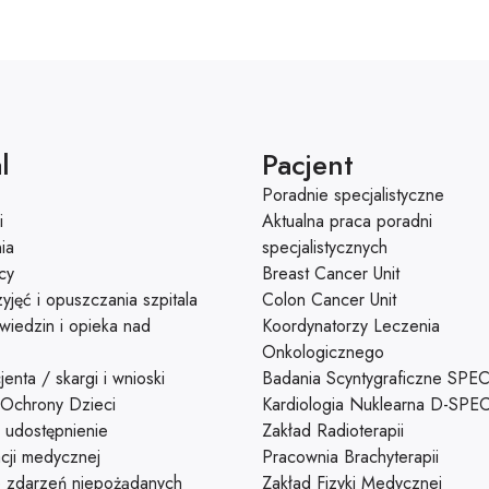
l
Pacjent
Poradnie specjalistyczne
i
Aktualna praca poradni
ia
specjalistycznych
cy
Breast Cancer Unit
yjęć i opuszczania szpitala
Colon Cancer Unit
wiedzin i opieka nad
Koordynatorzy Leczenia
Onkologicznego
enta / skargi i wnioski
Badania Scyntygraficzne SPE
 Ochrony Dzieci
Kardiologia Nuklearna D-SPE
 udostępnienie
Zakład Radioterapii
cji medycznej
Pracownia Brachyterapii
e zdarzeń niepożądanych
Zakład Fizyki Medycznej