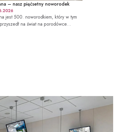
anna – nasz pięćsetny noworodek
6.2026
nna jest 500. noworodkiem, który w tym
 przyszedł na świat na porodówce
idzkiego Centrum Onkologii – Szpitala
kiego w Bielsku-Białej.