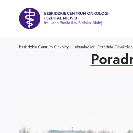
P
r
z
Beskidzkie Centrum Onkologii - Szpital Miejski im. Jana P
e
j
d
ź
Beskidzkie Centrum Onkologii
•
Aktualności
•
Poradnia Ginekologi
Poradn
d
o
t
r
e
ś
c
i