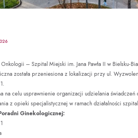
Psycholodzy
Opieka Duszpasterska
Żywienie dla zdrowia
Dobry Posiłek
2026
nkologii – Szpital Miejski im. Jana Pawła II w Bielsku-Bia
czna została przeniesiona z lokalizacji przy ul. Wyzwole
1.
ma na celu usprawnienie organizacji udzielania świadczeń 
nia z opieki specjalistycznej w ramach działalności szpital
Poradni Ginekologicznej:
21
a