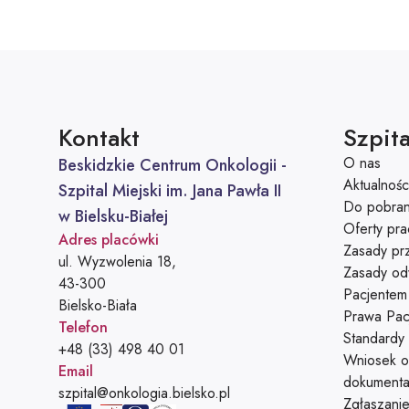
Kontakt
Szpita
O nas
Beskidzkie Centrum Onkologii -
Aktualnośc
Szpital Miejski im. Jana Pawła II
Do pobran
w Bielsku-Białej
Oferty pra
Adres placówki
Zasady prz
ul. Wyzwolenia 18,
Zasady od
43-300
Pacjentem
Bielsko-Biała
Prawa Pacj
Telefon
Standardy
Telefon:
+48 (33) 498 40 01
Wniosek o
Email
dokumenta
Adres e-mail:
szpital@onkologia.bielsko.pl
Zgłaszani