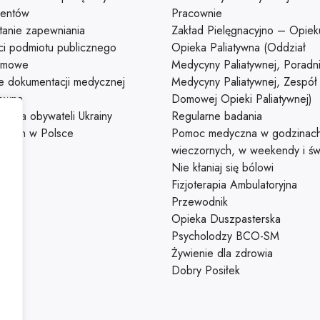
jentów
Pracownie
tanie zapewniania
Zakład Pielęgnacyjno – Opiek
ci podmiotu publicznego
Opieka Paliatywna (Oddział
omowe
Medycyny Paliatywnej, Poradn
e dokumentacji medycznej
Medycyny Paliatywnej, Zespół
łowna
Domowej Opieki Paliatywnej)
a dla obywateli Ukrainy
Regularne badania
ących w Polsce
Pomoc medyczna w godzinac
,
wieczornych, w weekendy i św
Nie kłaniaj się bólowi
Fizjoterapia Ambulatoryjna
Przewodnik
Opieka Duszpasterska
Psycholodzy BCO-SM
Żywienie dla zdrowia
Dobry Posiłek