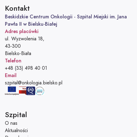
Kontakt
Beskidzkie Centrum Onkologii - Szpital Miejski im. Jana
Pawła II w Bielsku-Białej
Adres placówki
ul. Wyzwolenia 18,
43-300
Bielsko-Biała
Telefon
Telefon:
+48 (33) 498 40 01
Email
Adres e-mail:
szpital@onkologia.bielsko.pl
Szpital
O nas
Aktualności