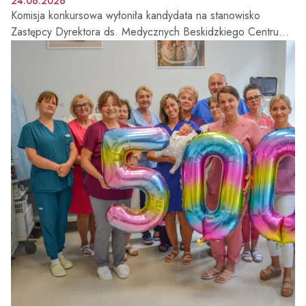
24.06.2026
Komisja konkursowa wyłoniła kandydata na stanowisko
Zastępcy Dyrektora ds. Medycznych Beskidzkiego Centrum
Onkologii – Szpitala Miejskiego im. Jana Pawła II w Bielsku-
Białej. Funkcję tę obejmie dr n. med. Rafał Wiśniowski –
lekarz od ponad 20 lat związany z diagnostyką i leczeniem
nowotworów, Kierownik Kliniki Onkologii BCO-SM oraz
specjalista w zakresie leczenia nowotworów przewodu
pokarmowego, układu moczowego i piersi. Poznaj sylwetkę
nowego Zastępcy Dyrektora ds. Medycznych.