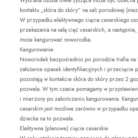
Wybrana osoba towarzysząca może być obecna pr
kontaktu „skóra do skóry” na sali porodowej (nie
W przypadku elektywnego cięcia cesarskiego os
przekazania na salę cięć cesarskich, a następnie, 
może kangurować noworodka.
Kangurowanie
Noworodek bezpośrednio po porodzie trafia na b
założenie opasek identyfikacyjnych i przecięcie p
pozostają w kontakcie skóra do skóry przez 2 godz
pozwala. W tym czasie pomagamy w przystawieni
i mierzony po zakończeniu kangurowania. Kangu
cesarskim jest możliwe zarówno w przypadku operac
dziecka na to pozwala.
Elektywne (planowe) cięcie cesarskie