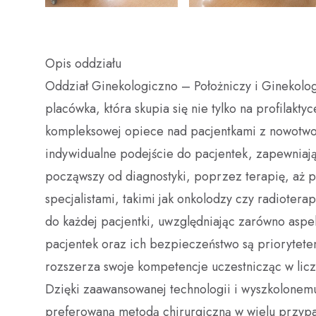
Opis oddziału
Oddział Ginekologiczno – Położniczy i Ginekolog
placówka, która skupia się nie tylko na profilakty
kompleksowej opiece nad pacjentkami z nowotwo
indywidualne podejście do pacjentek, zapewniają
począwszy od diagnostyki, poprzez terapię, aż p
specjalistami, takimi jak onkolodzy czy radiotera
do każdej pacjentki, uwzględniając zarówno aspe
pacjentek oraz ich bezpieczeństwo są priorytet
rozszerza swoje kompetencje uczestnicząc w liczn
Dzięki zaawansowanej technologii i wyszkolonem
preferowaną metodą chirurgiczną w wielu przypa