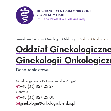
P
r
z
Beskidzkie Centrum Onkologii - Szpital Miejski im. Jana P
e
j
d
ź
Beskidzkie Centrum Onkologii
•
Oddziały
•
Oddział Ginekologiczn
d
Oddział Ginekologiczno
o
t
Ginekologii Onkologicz
r
e
Dane kontaktowe
ś
c
Ginekologiczno - Położnicza Izba Przyjęć
i
Ginekologiczno - Położnicza Izba Przyjęć - telefon:
+48 (33) 827 25 27
Centrala
Centrala - telefon:
+48 (33) 827 25 00
Adres e-mail:
ginekologia@onkologia.bielsko.pl