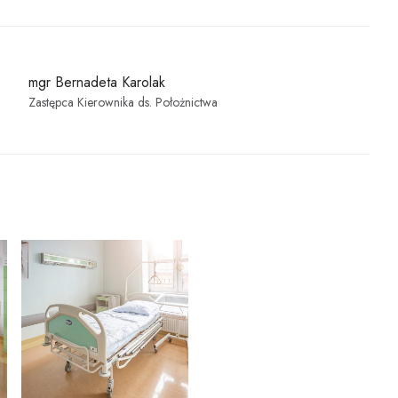
dokumentacji medycznej
Koordynatorzy Leczeni
Zgłaszanie zdarzeń
Onkologicznego
niepożądanych przez pacjentów
Radioterapia
mgr Bernadeta Karolak
Raport o stanie zapewniania
Zastępca Kierownika ds. Położnictwa
dostępności podmiotu
Pracownie
publicznego
Opieka Paliatywna i
Prawo Atomowe
Długoterminowa
Brakowanie dokumentacji
Profilaktyka
medycznej
Fizjoterapia Ambulatory
Agresja słowna
djęcie
Powiększ zdjęcie
Laboratorium Analitycz
Świadczenia dla obywateli Ukrainy
Centralna Sterylizatorni
przebywających w Polsce
Zespół Kontroli Zakaże
Parking
Szpitalnych
Przewodnik