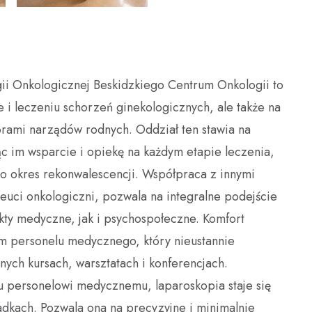
Psycholodzy
Opieka Duszpasterska
Żywienie dla zdrowia
Dobry Posiłek
ii Onkologicznej Beskidzkiego Centrum Onkologii to
ce i leczeniu schorzeń ginekologicznych, ale także na
rami narządów rodnych. Oddział ten stawia na
c im wsparcie i opiekę na każdym etapie leczenia,
o okres rekonwalescencji. Współpraca z innymi
peuci onkologiczni, pozwala na integralne podejście
kty medyczne, jak i psychospołeczne. Komfort
em personelu medycznego, który nieustannie
ych kursach, warsztatach i konferencjach.
u personelowi medycznemu, laparoskopia staje się
dkach. Pozwala ona na precyzyjne i minimalnie