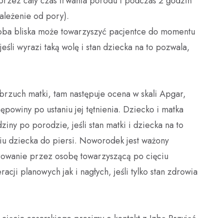
zez cały czas trwania porodu i podczas 2 godzin
zależenie od pory).
oba bliska może towarzyszyć pacjentce do momentu
jeśli wyrazi taką wolę i stan dziecka na to pozwala,
rzuch matki, tam następuje ocena w skali Apgar,
ępowiny po ustaniu jej tętnienia. Dziecko i matka
iny po porodzie, jeśli stan matki i dziecka na to
u dziecka do piersi. Noworodek jest ważony
rowanie przez osobę towarzyszącą po cięciu
ji planowych jak i nagłych, jeśli tylko stan zdrowia