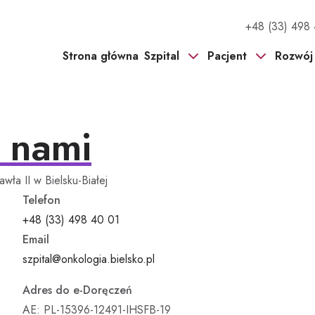
Telefon:
+48 (33) 498
awła II w Bielsku-Białej - strona główna
Strona główna
Szpital
Pacjent
Rozwój 
O nas
Oddziały
Platform
z nami
Oferty pracy
Poradnie specjalistyczn
Projekty 
Zasady przyjęć i opuszczania
Aktualna praca poradni
awła II w Bielsku-Białej
szpitala
specjalistycznych
Telefon
Zasady odwiedzin i opieka nad
Zakład Medycyny Nukle
Telefon:
+48 (33) 498 40 01
Pacjentem
Zakład Patomorfologii
Email
Prawa pacjenta / skargi i wnioski
Zakład Diagnostyki Ob
Adres e-mail:
szpital@onkologia.bielsko.pl
Standardy Ochrony Dzieci
Breast Cancer Unit
Adres do e-Doręczeń
Wniosek o udostępnienie
Colon Cancer Unit
AE: PL-15396-12491-IHSFB-19