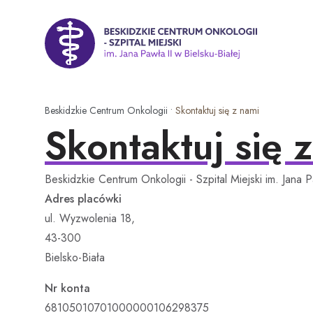
P
r
z
Beskidzkie Centrum Onkologii - Szpital Miejski im. Jana P
e
j
d
ź
Beskidzkie Centrum Onkologii
•
Skontaktuj się z nami
d
Skontaktuj się 
o
t
r
Beskidzkie Centrum Onkologii - Szpital Miejski im. Jana P
e
Adres placówki
ś
ul. Wyzwolenia 18,
c
43-300
i
Bielsko-Biała
Nr konta
68105010701000000106298375