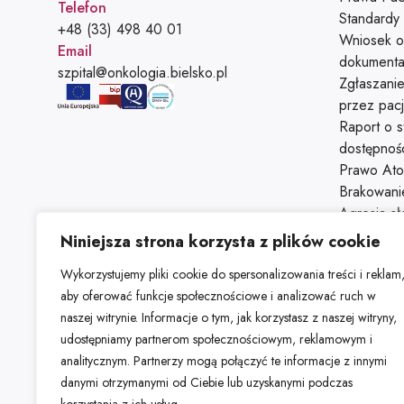
Telefon
Standardy
Telefon:
+48 (33) 498 40 01
Wniosek o
Email
dokumenta
Adres e-mail:
szpital@onkologia.bielsko.pl
Zgłaszani
przez pac
Raport o s
dostępnoś
Prawo At
Brakowani
Agresja s
Świadczeni
Niniejsza strona korzysta z plików cookie
przebywaj
Wykorzystujemy pliki cookie do spersonalizowania treści i reklam
Parking
aby oferować funkcje społecznościowe i analizować ruch w
Kontakt
naszej witrynie. Informacje o tym, jak korzystasz z naszej witryny,
udostępniamy partnerom społecznościowym, reklamowym i
analitycznym. Partnerzy mogą połączyć te informacje z innymi
danymi otrzymanymi od Ciebie lub uzyskanymi podczas