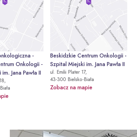
onkologiczna -
Beskidzkie Centrum Onkologii -
ntrum Onkologii -
Szpital Miejski im. Jana Pawła II
ul. Emilii Plater 17,
i im. Jana Pawła II
43-300 Bielsko-Biała
18,
Zobacz na mapie
Biała
apie