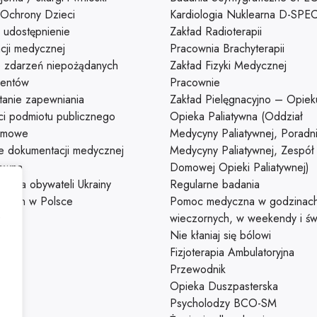
 Ochrony Dzieci
Kardiologia Nuklearna D-SPE
 udostępnienie
Zakład Radioterapii
cji medycznej
Pracownia Brachyterapii
e zdarzeń niepożądanych
Zakład Fizyki Medycznej
jentów
Pracownie
tanie zapewniania
Zakład Pielęgnacyjno – Opiek
ci podmiotu publicznego
Opieka Paliatywna (Oddział
omowe
Medycyny Paliatywnej, Poradn
e dokumentacji medycznej
Medycyny Paliatywnej, Zespół
łowna
Domowej Opieki Paliatywnej)
a dla obywateli Ukrainy
Regularne badania
ących w Polsce
Pomoc medyczna w godzinac
,
wieczornych, w weekendy i św
Nie kłaniaj się bólowi
Fizjoterapia Ambulatoryjna
Przewodnik
Opieka Duszpasterska
Psycholodzy BCO-SM