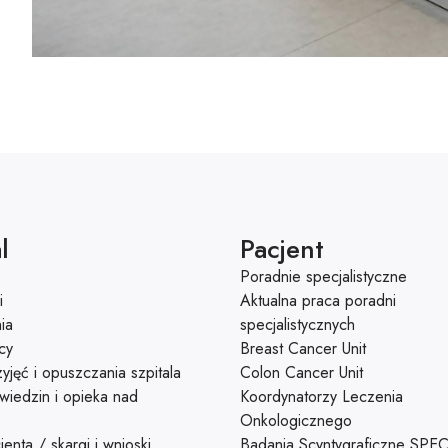
l
Pacjent
Poradnie specjalistyczne
i
Aktualna praca poradni
ia
specjalistycznych
cy
Breast Cancer Unit
yjęć i opuszczania szpitala
Colon Cancer Unit
wiedzin i opieka nad
Koordynatorzy Leczenia
Onkologicznego
enta / skargi i wnioski
Badania Scyntygraficzne SPE