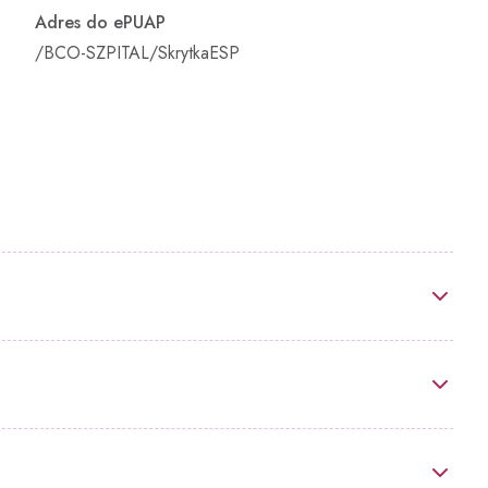
dokumentacji medycznej
Adres do ePUAP
Koordynatorzy Leczeni
Zgłaszanie zdarzeń
/BCO-SZPITAL/SkrytkaESP
Onkologicznego
niepożądanych przez pacjentów
Radioterapia
Raport o stanie zapewniania
dostępności podmiotu
Pracownie
publicznego
Opieka Paliatywna i
Prawo Atomowe
Długoterminowa
Brakowanie dokumentacji
Profilaktyka
medycznej
Fizjoterapia Ambulatory
Agresja słowna
Laboratorium Analitycz
Świadczenia dla obywateli Ukrainy
Centralna Sterylizatorni
przebywających w Polsce
Zespół Kontroli Zakaże
Parking
Szpitalnych
Przewodnik