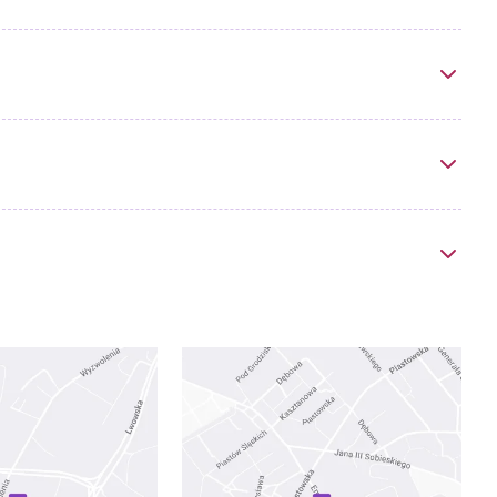
Psycholodzy
Opieka Duszpasterska
Żywienie dla zdrowia
Dobry Posiłek